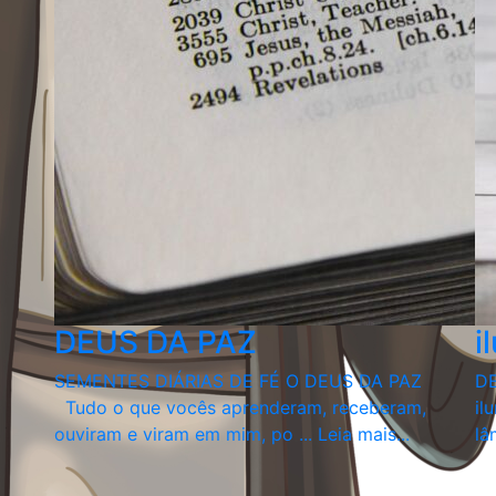
DEUS DA PAZ
i
SEMENTES DIÁRIAS DE FÉ O DEUS DA PAZ
DE
Tudo o que vocês aprenderam, receberam,
il
ouviram e viram em mim, po ...
Leia mais...
lâ