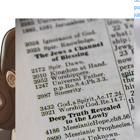
po
jú