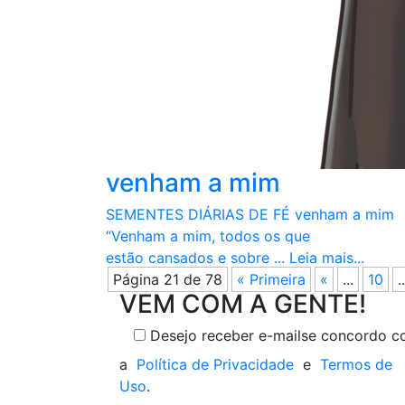
venham a mim
SEMENTES DIÁRIAS DE FÉ venham a m
“Venham a mim, todos os que
estão cansados e sobre ...
Leia mais...
Página 21 de 78
« Primeira
«
...
10
..
VEM COM A GENTE!
Desejo receber e-mails
e concordo 
a
Política de Privacidade
e
Termos de
Uso
.