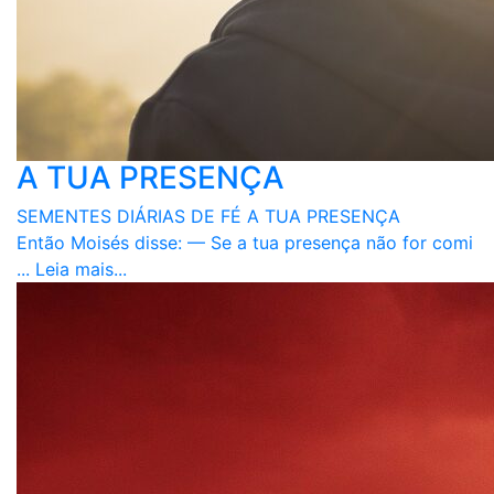
A TUA PRESENÇA
SEMENTES DIÁRIAS DE FÉ A TUA PRESENÇA
Então Moisés disse: — Se a tua presença não for comi
...
Leia mais...