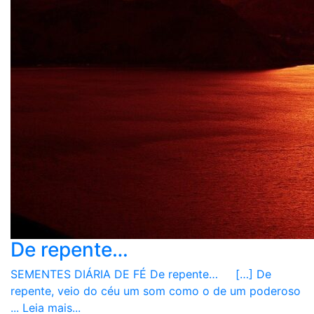
De repente…
SEMENTES DIÁRIA DE FÉ De repente… […] De
repente, veio do céu um som como o de um poderoso
...
Leia mais...