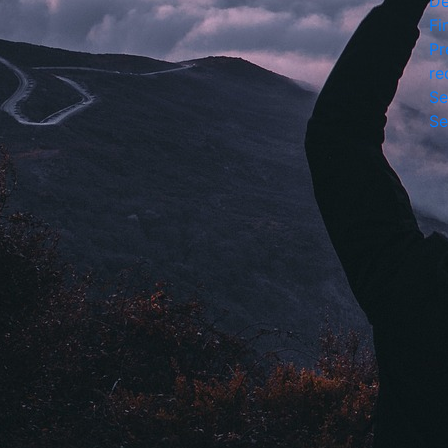
De
Fi
Pr
re
Se
Se