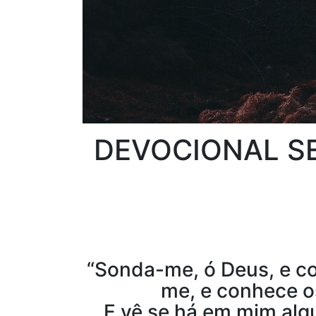
DEVOCIONAL SE
“Sonda-me, ó Deus, e c
me, e conhece 
E vê se há em mim al