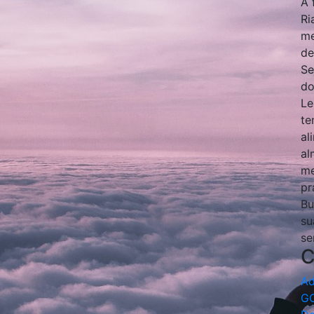
A 
Ri
me
de
Se
do
Le
te
al
al
me
pr
Bu
su
se
C
Ad
G