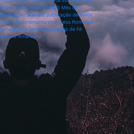
vocional
escrita
escrita de livros
escritor
nanças
ghostwriter
LIVROS
Mês de
evenção ao Suicídio
publicação de livros
ceita
relacionamento com Deus
Romance
m categoria
Sementes Diárias de Fé
tembro Amarelo