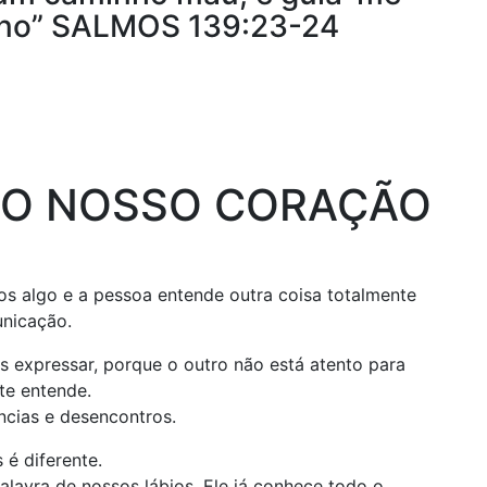
rno” SALMOS 139:23-24
 O NOSSO CORAÇÃO
s algo e a pessoa entende outra coisa totalmente
unicação.
s expressar, porque o outro não está atento para
te entende.
ncias e desencontros.
é diferente.
lavra de nossos lábios, Ele já conhece todo o