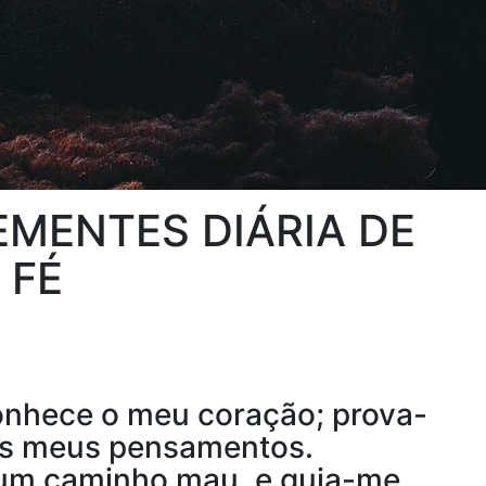
MENTES DIÁRIA DE
FÉ
onhece o meu coração; prova-
os meus pensamentos.
gum caminho mau, e guia-me