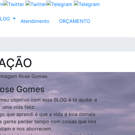
BLOG
Atendimento
ORÇAMENTO
RAÇÃO
ose Gomes
meu objetivo com esse BLOG é te ajudar a
r uma vida feliz:
go que aprendi é que a vida é boa demais
a gente perder tempo com coisas que nos
mitam e nos aborrecem.