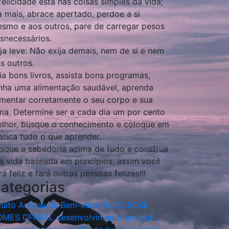
felicidade está nas coisas simples da vida;
a mais, abrace apertado, perdoe a si
smo e aos outros, pare de carregar pesos
snecessários.
ja leve: Não exija demais, nem de si e nem
s outros.
ia bons livros, assista bons programas,
nha uma alimentação saudável, aprenda
imentar corretamente o seu corpo e sua
ma. Determine ser a cada dia um por cento
lhor, busque o conhecimento e coloque em
ática tudo o que aprender.
sque a sabedoria acima de tudo e construa
a vida baseada em princípios, assim você
rá feliz e fará outras pessoas felizes!!!
ategorias
ulto
Autoajuda
Bem-estar
BLOG ROSE
OMES OFICIAL
desenvolvimento pessoal